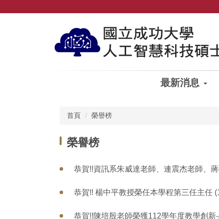
跳
到
主
要
內
容
區
最新消息
首頁
榮譽榜
榮譽榜
恭賀!!資訊系朱威達老師、連震杰老師、蔣榮
恭賀!! 楊中平教授榮任本學程第三任主任 (1
恭賀!!陳培殷老師榮獲112學年度教學創