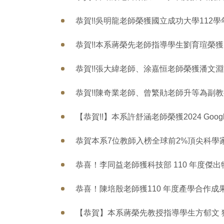
恭賀!!吳明龍老師榮獲國立成功大學112
恭賀!!本系蔣榮先老師指導學生劉育瑄榮獲
恭賀!!張大緯老師、涂嘉恒老師榮獲潘文淵
恭賀!!陳奇業老師、曾繁勛老師升等為副
【恭賀!!】本系許舒涵老師榮獲2024 Google Re
恭賀本系7位教師入榜全球前2%頂尖科學家(World'
恭喜！李同益老師獲科技部 110 年度傑
恭喜！陳培殷老師獲110 年度產學合作成
【恭賀】本系蔣榮先教授指導學生方郁文 