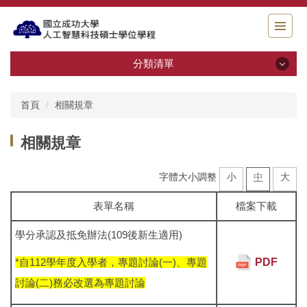
跳
到
主
要
分類清單
內
容
最新消息
區
首頁
相關規章
關於我們
相關規章
師資介紹
字體大小調整
小
中
大
活動花絮
表單名稱
檔案下載
相關規章
學分承認及抵免辦法(109後新生適用)
檔案下載
PDF
*自112學年度入學者，專題討論(一)、專題
討論(二)務必改選為專題討論