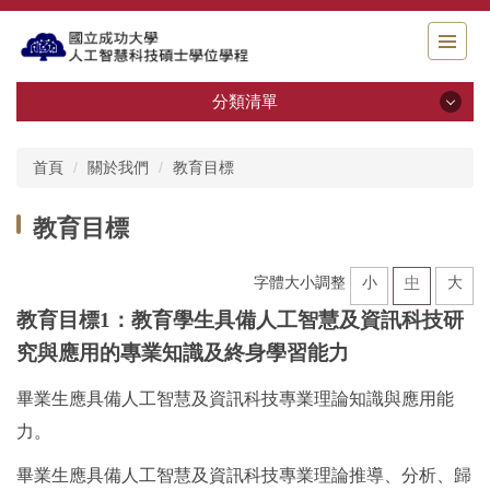
跳
到
主
要
分類清單
內
容
最新消息
區
首頁
關於我們
教育目標
關於我們
教育目標
師資介紹
字體大小調整
小
中
大
活動花絮
教育目標1：教育學生具備人工智慧及資訊科技
研
究與應用的專業知識及終身學習能力
相關規章
畢業生應具備人工智慧及資訊科技專業理論知識與應用能
檔案下載
力。
畢業生應具備人工智慧及資訊科技專業理論推導、分析、歸